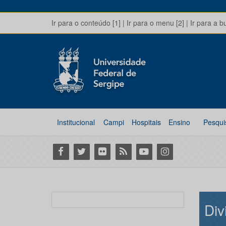
Ir para o conteúdo [1]
|
Ir para o menu [2]
|
Ir para a b
Institucional
Campi
Hospitais
Ensino
Pesqui
Facebook
Twitter
Flickr
RSS
Youtube
Instagram
Div