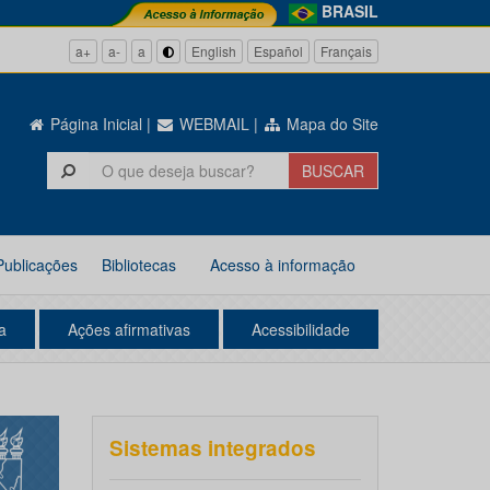
BRASIL
a+
a-
a
English
Español
Français
Página Inicial
|
WEBMAIL
|
Mapa do Site
Publicações
Bibliotecas
Acesso à informação
a
Ações afirmativas
Acessibilidade
Sistemas integrados